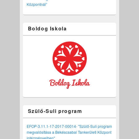
Központnál”
Boldog Iskola
Szülő-Suli program
EFOP-3.11.1-17-2017-00014- "Szülő-Suli program
megvalósítása a Békéscsabai Tankerületi Központ
intézményeiben"