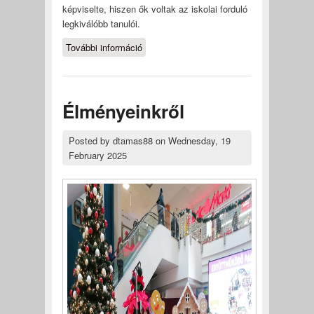
képviselte, hiszen ők voltak az iskolai forduló
legkiválóbb tanulói.
További információ
A NyelvÉSZ verseny
vármegyei fordulója
tartalommal kapcsolatosan
Élményeinkről
Posted by
dtamas88
on
Wednesday, 19
February 2025