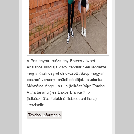
A Reményhír Intézmény Eötvös József
Általános Iskolája 2025. február 4-én rendezte
meg a Kazinczyról elnevezett „Szép magyar
beszéd” verseny területi döntőjét. Iskolánkat
Mészáros Angelika 6. a (felkészítője: Zombai
Attila tanár úr) és Bakos Bianka 7. b
(felkészítője: Futakiné Debreczeni Ilona)
képviselte.
További információ
„Szép magyar beszéd”
verseny tartalommal
kapcsolatosan