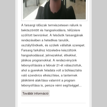
A farsangi időszak természetesen nálunk is
beköszöntött és hangoskodásra, télűzésre
szólított bennünket. A felsősök farsangjának
rendezésében a hetedikes tanulók,
osztályfőnökeik, és szüleik vállaltak szerepet.
Farsang farkához közeledve készültünk
hangoskodással, jelmezekkel, étkekkel,
játékos programokkal. A rendezvényünk
lebonyolítására a február 21-ét választottuk,
ahol a gyerekek feladata volt a büféasztalra
való szendvics elkészítése, a tantermek
játéktérré alakítása valamint a program
lebonyolítása is, persze némi segítséggel...
További információ
A nagyok farsangja
tartalommal kapcsolatosan