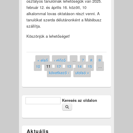
osztályos tanulóinak lehetőségük van 2025.
február 12. és április 16. között, 10
alkalommal lovas oktatáson részt venni. A
tanulókat szerda délutánonként a Mátébusz
szállítja.
Köszönjük a lehetőséget!
« első
‹ előző
…
7
8
9
Oldalak
10
11
12
13
14
15
…
következő ›
utolsó »
Keresés az oldalon
Keresés űrlap
Aktuális