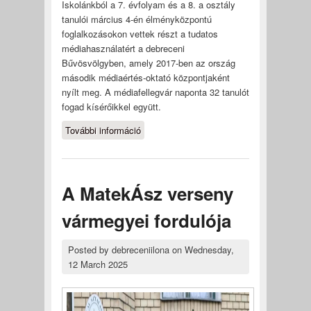
Iskolánkból a 7. évfolyam és a 8. a osztály
tanulói március 4-én élményközpontú
foglalkozásokon vettek részt a tudatos
médiahasználatért a debreceni
Bűvösvölgyben, amely 2017-ben az ország
második médiaértés-oktató központjaként
nyílt meg. A médiafellegvár naponta 32 tanulót
fogad kísérőikkel együtt.
További információ
A Bűvösvölgy bűvöletében
tartalommal kapcsolatosan
A MatekÁsz verseny
vármegyei fordulója
Posted by
debreceniilona
on
Wednesday,
12 March 2025