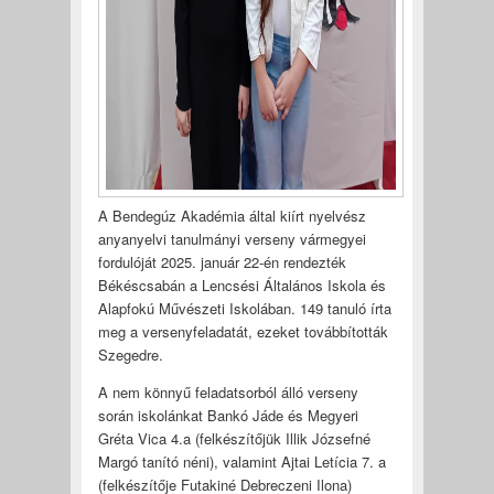
A Bendegúz Akadémia által kiírt nyelvész
anyanyelvi tanulmányi verseny vármegyei
fordulóját 2025. január 22-én rendezték
Békéscsabán a Lencsési Általános Iskola és
Alapfokú Művészeti Iskolában. 149 tanuló írta
meg a versenyfeladatát, ezeket továbbították
Szegedre.
A nem könnyű feladatsorból álló verseny
során iskolánkat Bankó Jáde és Megyeri
Gréta Vica 4.a (felkészítőjük Illik Józsefné
Margó tanító néni), valamint Ajtai Letícia 7. a
(felkészítője Futakiné Debreczeni Ilona)