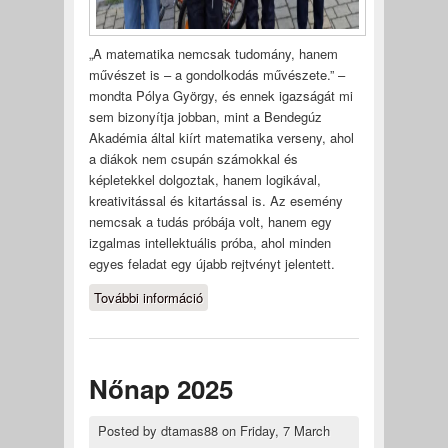
„A matematika nemcsak tudomány, hanem
művészet is – a gondolkodás művészete.” –
mondta Pólya György, és ennek igazságát mi
sem bizonyítja jobban, mint a Bendegúz
Akadémia által kiírt matematika verseny, ahol
a diákok nem csupán számokkal és
képletekkel dolgoztak, hanem logikával,
kreativitással és kitartással is. Az esemény
nemcsak a tudás próbája volt, hanem egy
izgalmas intellektuális próba, ahol minden
egyes feladat egy újabb rejtvényt jelentett.
További információ
A MatekÁsz verseny
vármegyei fordulója
tartalommal kapcsolatosan
Nőnap 2025
Posted by
dtamas88
on
Friday, 7 March