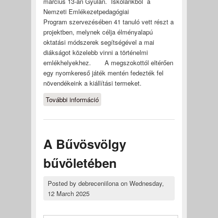
március 13-án Gyulán. Iskolánkból a
Nemzeti Emlékezetpedagógiai
Program szervezésében 41 tanuló vett részt a
projektben, melynek célja élményalapú
oktatási módszerek segítségével a mai
diákságot közelebb vinni a történelmi
emlékhelyekhez. A megszokottól eltérően
egy nyomkereső játék mentén fedezték fel
növendékeink a kiállítási termeket.
További információ
Jöttünk, láttunk, megfejtettük
tartalommal kapcsolatosan
A Bűvösvölgy
bűvöletében
Posted by
debreceniilona
on
Wednesday,
12 March 2025