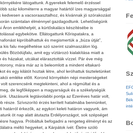
örnyékére látogattunk. A gyerekek felemelő érzéssel
 több száz kilométerre a magyar határtól ízes magyarsággal
Fe
k kedvesen a vacsoraasztalhoz, és kívánnak jó szórakozást
p során számtalan élménnyel gazdagodtunk. Lehetőségünk
i Áron emlékhelyét, a kürtőskalács készítésébe is
olással egybekötve. Ellátogattunk Kőrispatakra, a
fonást kipróbálhattuk és megismertük a „búza útját”,
 a kis falu megélhetése szó szerint szalmaszálon lóg.
pülés Bözödújfalu, amit egy víztározó kialakítása miatt a
re és házakat, utcákat elárasztották vízzel. Pár éve még
omtorony, mára már az is beleomlott a mindent eltakaró
t és egy kilátót hoztak létre, ahol leróhattuk tiszteletünket
Sz
 lakói emléke előtt. Korond környékén népi mesterségeket
olt szerencsénk megtekinteni, ahol a régmúltat és a
EFO
 meg, de legfőképpen a magyarságuk és a székelységük
Sul
künk. Utazásunk legtávolabbi pontja az Ezeréves határ volt,
Bék
b része. Szívszorító érzés kerített hatalmába bennünket,
int
ti határról érkezők, az egykori keleti határon vagyunk, ám
apatunk öt nap alatt átutazta Erdélyországot, sok szépséget
zésre hagyva. Próbáltuk befogadni a rengeteg élményt és az
Bo
álatra méltó hegyeket, a Kárpátok ívét. Életre szóló