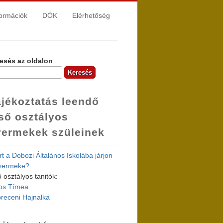
formációk
DÖK
Elérhetőség
esés az oldalon
resés űrlap
jékoztatás leendő
ső osztályos
yermekek szüleinek
rt a Dobozi Általános Iskolába járjon
yermeke?
ő osztályos tanitók:
os Tímea
receni Hajnalka