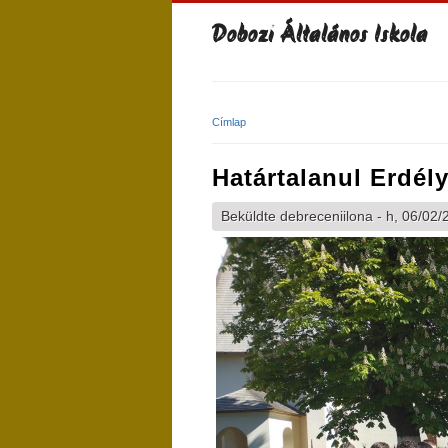
Dobozi Általános Iskola
Címlap
Jelenlegi hely
Határtalanul Erdél
Beküldte
debreceniilona
- h, 06/02/