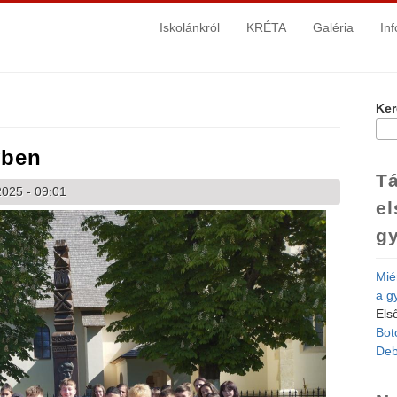
Iskolánkról
KRÉTA
Galéria
In
Ker
Ke
yben
Tá
2025 - 09:01
el
g
Mié
a g
Els
Bot
Deb