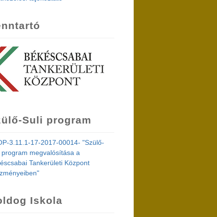
nntartó
ülő-Suli program
P-3.11.1-17-2017-00014- "Szülő-
i program megvalósítása a
éscsabai Tankerületi Központ
ézményeiben"
ldog Iskola