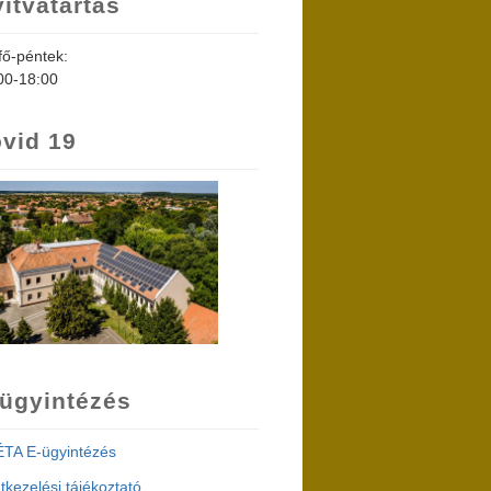
itvatartás
fő-péntek:
00-18:00
vid 19
ügyintézés
TA E-ügyintézés
tkezelési tájékoztató