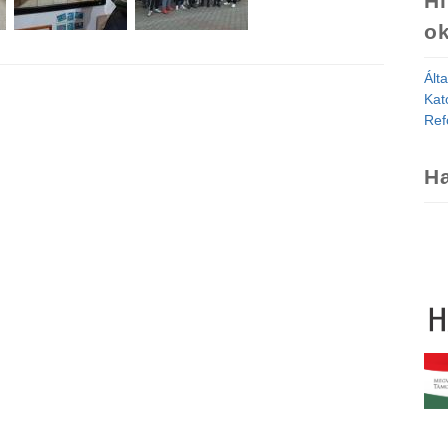
Hi
ok
Ált
Kat
Ref
Ha