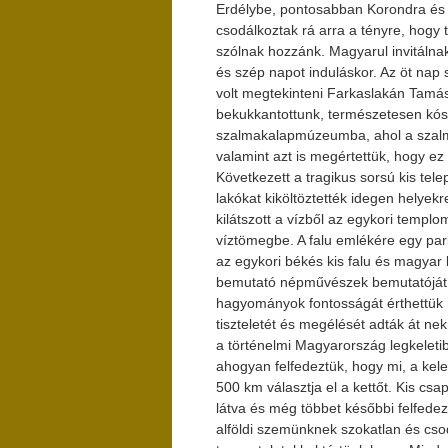
Erdélybe, pontosabban Korondra és k
csodálkoztak rá arra a tényre, hogy
szólnak hozzánk. Magyarul invitálna
és szép napot induláskor. Az öt na
volt megtekinteni Farkaslakán Tamás
bekukkantottunk, természetesen kóst
szalmakalapmúzeumba, ahol a szalma
valamint azt is megértettük, hogy ez
Következett a tragikus sorsú kis tele
lakókat kiköltöztették idegen helyek
kilátszott a vízből az egykori templ
víztömegbe. A falu emlékére egy parko
az egykori békés kis falu és magyar
bemutató népművészek bemutatóját v
hagyományok fontosságát érthettük
tiszteletét és megélését adták át ne
a történelmi Magyarország legkeletib
ahogyan felfedeztük, hogy mi, a kele
500 km választja el a kettőt. Kis cs
látva és még többet későbbi felfede
alföldi szemünknek szokatlan és csod