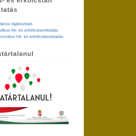
t- és erkölcstan
tatás
alános tájékoztató
olikus hit- és erkölcstanoktatás
ormátus hit- és erkölcstanoktatás
tártalanul