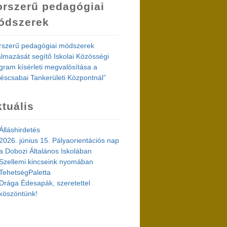
orszerű pedagógiai
ódszerek
rszerű pedagógiai módszerek
almazását segítő Iskolai Közösségi
gram kísérleti megvalósítása a
éscsabai Tankerületi Központnál”
tuális
Álláshirdetés
2026. június 15. Pályaorientációs nap
a Dobozi Általános Iskolában
Szellemi kincseink nyomában
TehetségPaletta
Drága Édesapák, szeretettel
köszöntünk!