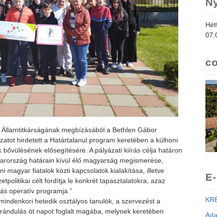
Ny
Hét
07:
co
i Államtitkárságának megbízásából a Bethlen Gábor
zatot hirdetett a Határtalanul program keretében a külhoni
bővülésének elősegítésére. A pályázati kiírás célja határon
yarország határain kívül élő magyarság megismerése,
 magyar fiatalok közti kapcsolatok kialakítása, illetve
E-
politikai célt fordítja le konkrét tapasztalatokra, azaz
zás operatív programja.”
KRÉ
 mindenkori hetedik osztályos tanulók, a szervezést a
 kirándulás öt napot foglalt magába, melynek keretében
Ada