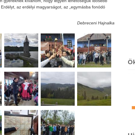
den gyereknek kívánom, hogy legyen lehetőségük idősebb
i Erdélyt, az erdélyi magyarságot, az „egymásba fonódó
Debreceni Hajnalka
Ö