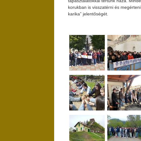
tapasztalatokkal tértünk haza. Min
korukban is visszatérni és megérten
karika” jelentőségét.