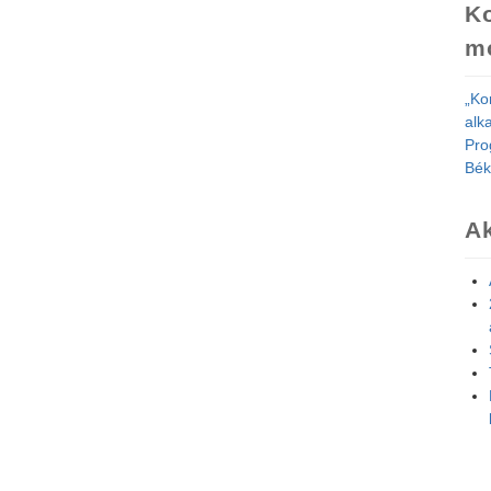
K
m
„Ko
alk
Pro
Bék
Ak