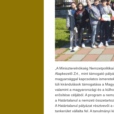
„A Miniszterelnökség Nemzetpolitika
Alapkezelő Zrt., mint támogató pályá
magyarsággal kapcsolatos ismeretek 
túli kirándulások támogatása a Mag
valamint a magyarországi és a külhoni
erősítése céljából. A program a nemzet
a Határtalanul a nemzeti összetarto
A Határtalanul pályázat résztvevői a
tankerület vállalta fel. A tanulmányi