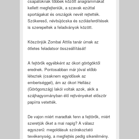
csapatoknak többek között anagrammákat
kellett megfejteniük, a szavak ezúttal
sportágakat és országok nevét rejtették.
Szókereső, névbújócska és szólásferdítések
is szerepeltek a feladványok között.
Köszönjük Zombai Attila tanár úrnak az
ötletes feladatsor összeállítását!
A fejtörők egyébként az ókori görögöktől
erednek. Pontosabban már jóval előbb
léteztek (csaknem egyidősek az
emberiséggel), ám az ókori Hellász
(Görögország) lakói voltak azok, akik a
szájhagyományban élő rejtvényeket először
papírra vetették.
De vajon miért maradtak fenn a fejtörők, miért
szeretjük őket a mai napig? A válasz
egyszerű: megoldásuk szórakoztató
tevékenység, a megfejtés pedig sikerélmény.