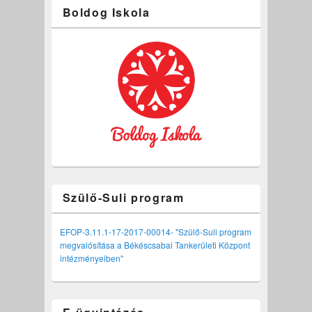
Boldog Iskola
Szülő-Suli program
EFOP-3.11.1-17-2017-00014- "Szülő-Suli program
megvalósítása a Békéscsabai Tankerületi Központ
intézményeiben"